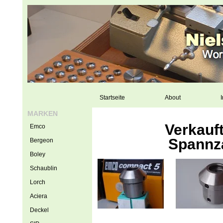
Startseite
About
I
MARKEN
Verkauf
Emco
Spannz
Bergeon
Boley
Schaublin
Lorch
Aciera
Deckel