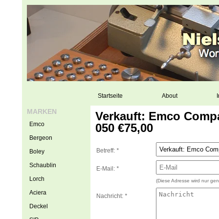
Startseite
About
I
MARKEN
Verkauft: Emco Comp
Emco
050 €75,00
Bergeon
Betreff:
*
Boley
Schaublin
E-Mail:
*
Lorch
(Diese Adresse wird nur gen
Aciera
Nachricht:
*
Deckel