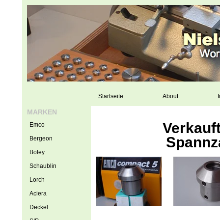
Startseite
About
I
MARKEN
Verkauf
Emco
Spannz
Bergeon
Boley
Schaublin
Lorch
Aciera
Deckel