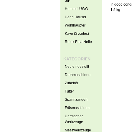
SIP
In good condi
Hommel UWG
1.5 kg
Henri Hauser
Wohlhaupter
Kavo (Sycotec)
Rolex Ersatzteile
KATEGORIEN
Neu eingestellt
Drehmaschinen
Zubehör
Futter
Spannzangen
Fräsmaschinen
Uhrmacher
Werkzeuge
Messwerkzeuge