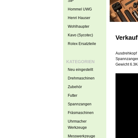
SIP
Hommel UWG
Henri Hauser
Wohlhaupter
Kavo (Sycotec)
Verkauf
Rolex Ersatzteile
Ausdrehkopf
Spannzangen
KATEGORIEN
Gewicht 6.3K
Neu eingestellt
Drehmaschinen
Zubehör
Futter
Spannzangen
Fräsmaschinen
Uhrmacher
Werkzeuge
Messwerkzeuge