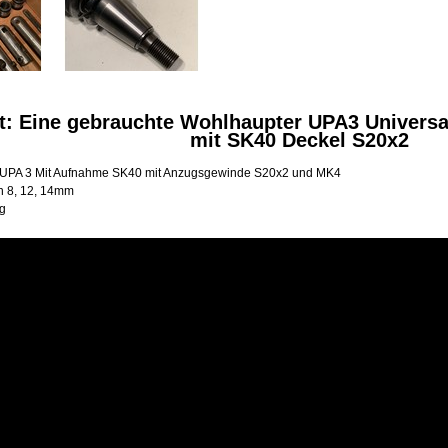
t: Eine gebrauchte Wohlhaupter UPA3 Universa
mit SK40 Deckel S20x2
 UPA 3 Mit Aufnahme SK40 mit Anzugsgewinde S20x2 und MK4
 8, 12, 14mm
g