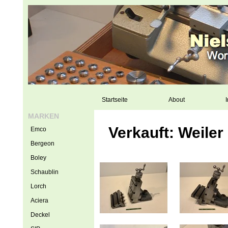
Startseite
About
I
MARKEN
Verkauft: Weile
Emco
Bergeon
Boley
Schaublin
Lorch
Aciera
Deckel