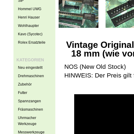
SIP
Hommel UWG
Henri Hauser
Wohlhaupter
Kavo (Sycotec)
Vintage Origin
Rolex Ersatzteile
18 mm (wie vo
KATEGORIEN
NOS (New Old Stock)
Neu eingestellt
HINWEIS: Der Preis gilt 
Drehmaschinen
Zubehör
Futter
Spannzangen
Fräsmaschinen
Uhrmacher
Werkzeuge
Messwerkzeuge