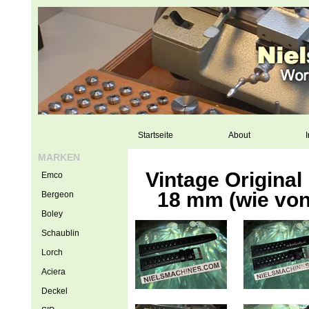
Startseite
About
I
MARKEN
Vintage Origina
Emco
18 mm (wie von
Bergeon
Boley
Schaublin
Lorch
Aciera
Deckel