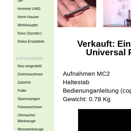
SIP
Hommel UWG
Henri Hauser
Wohlhaupter
Kavo (Sycotec)
Verkauft: E
Rolex Ersatzteile
Universal
KATEGORIEN
Neu eingestellt
Aufnahmen MC2
Drehmaschinen
Haltestab
Zubehör
Bedienunganleitung (co
Futter
Gewicht: 0.78 Kg
Spannzangen
Fräsmaschinen
Uhrmacher
Werkzeuge
Messwerkzeuge