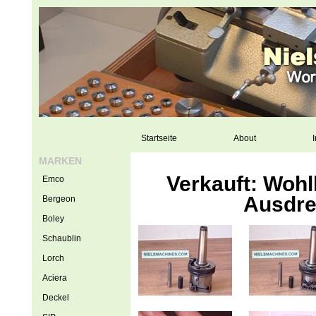
Startseite
About
I
MARKEN
Verkauft: Woh
Emco
Ausdre
Bergeon
Boley
Schaublin
Lorch
Aciera
Deckel