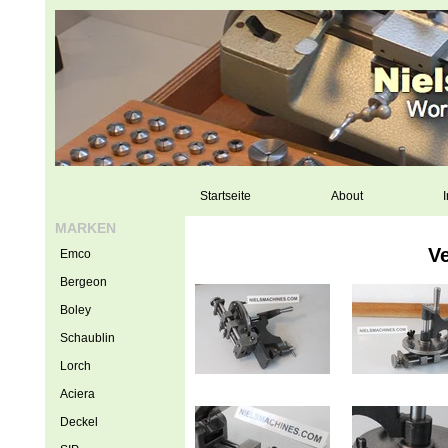
Startseite
About
I
MARKEN
V
Emco
Bergeon
Boley
Schaublin
Lorch
Aciera
Deckel