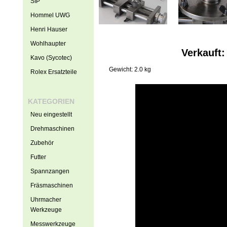
SIP
Hommel UWG
Henri Hauser
Wohlhaupter
Verkauft
Kavo (Sycotec)
Gewicht: 2.0 kg
Rolex Ersatzteile
KATEGORIEN
Neu eingestellt
Drehmaschinen
Zubehör
Futter
Spannzangen
Fräsmaschinen
Uhrmacher
Werkzeuge
Messwerkzeuge