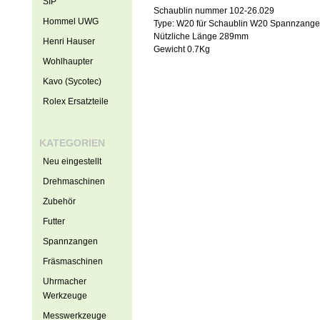
SIP
Schaublin nummer 102-26.029
Hommel UWG
Type: W20 für Schaublin W20 Spannzang
Nützliche Länge 289mm
Henri Hauser
Gewich
t 0.7Kg
Wohlhaupter
Kavo (Sycotec)
Rolex Ersatzteile
KATEGORIEN
Neu eingestellt
Drehmaschinen
Zubehör
Futter
Spannzangen
Fräsmaschinen
Uhrmacher
Werkzeuge
Messwerkzeuge