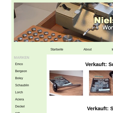
Startseite
About
I
MARKEN
Verkauft: 
Emco
Bergeon
Boley
Schaublin
Lorch
Aciera
Deckel
Verkauft: