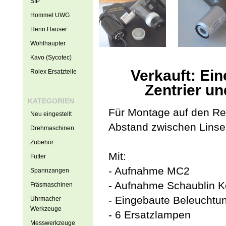
SIP
Hommel UWG
Henri Hauser
Wohlhaupter
Kavo (Sycotec)
Verkauft: Ei
Rolex Ersatzteile
Zentrier u
KATEGORIEN
Für Montage auf den Re
Neu eingestellt
Abstand zwischen Linse
Drehmaschinen
Zubehör
Mit:
Futter
- Aufnahme MC2
Spannzangen
- Aufnahme Schaublin K
Fräsmaschinen
- Eingebaute Beleuchtu
Uhrmacher
Werkzeuge
- 6 Ersatzlampen
Messwerkzeuge