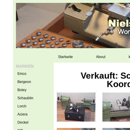
Startseite
About
I
MARKEN
Verkauft: S
Emco
Koor
Bergeon
Boley
Schaublin
Lorch
Aciera
Deckel