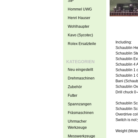
SIP
Hommel UWG
Henri Hauser
Wohlhaupter
Kavo (Sycotec)
Including:
Rolex Ersatzteile
Schaublin He
Schaublin St
Schaublin Ext
KATEGORIEN
Schaublin 4 
Neu eingestellt
Schaublin 1 c
Schaublin 1 
Drehmaschinen
Bani (Schaub
Schaublin Ov
Zubehör
Drill chuck 
Futter
Schaublin Sce
Spannzangen
Schaublin Scr
Fräsmaschinen
Overdrive col
Switch is not
Uhrmacher
Werkzeuge
Weight (Moto
Messwerkzeuge