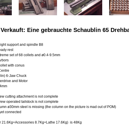
Verkauft: Eine gebrauchte Schaublin 65 Drehb
ight support and spindle B8
eady rest
reme set of 68 collets and ø0.4-9.5mm
Arbors
ollet with conus
Centre
lin) 6-Jaw Chuck
erdrive and Motor
0-4mm
w cutting attachment is not complete
ew operated tailstock is not complete
umn ø30mm steel is missing (the column on the picture is mad out of POM)
 yet connected
r 21.6Kg+Accessories 8.7Kg+Lathe 17.6Kg) is 48Kg