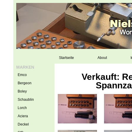
Startseite
About
I
MARKEN
Verkauft: R
Emco
Spannza
Bergeon
Boley
Schaublin
Lorch
Aciera
Deckel