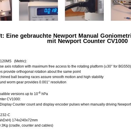
ft: Eine gebrauchte Newport Manual Goniomet
mit Newport Counter CV1000
120MS (Metric):
se axis rotation with maximum free access to the rotating platform (±30° for BGS50)
s provide orthogonal rotation about the same point
hined ball bearing races assure smooth motion and high stability
ound worm gear provides 0.001° resolution
-6
tible versions up to 10
hPa
nter CV1000:
isplay Counter count and display encoder pulses when manually driving Newport
S-232-C
(WxDxH) 174x240x72mm
9.3Kg (cradle, counter and cables)