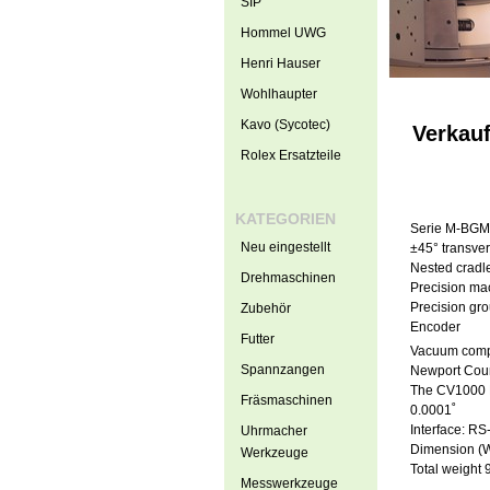
SIP
Hommel UWG
Henri Hauser
Wohlhaupter
Kavo (Sycotec)
Verkau
Rolex Ersatzteile
KATEGORIEN
Serie M-BGM
Neu eingestellt
±45° transver
Nested cradle
Drehmaschinen
Precision mac
Precision gr
Zubehör
Encoder
Futter
Vacuum compa
Spannzangen
Newport Cou
The CV1000 D
Fräsmaschinen
0.0001˚
Interface: R
Uhrmacher
Dimension 
Werkzeuge
Total weight 
Messwerkzeuge