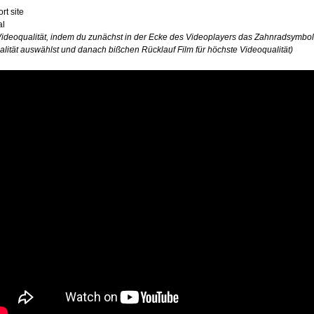
rt site
al
Videoqualität, indem du zunächst in der Ecke des Videoplayers das Zahnradsymbo
lität auswählst und danach bißchen Rücklauf Film für höchste Videoqualität)