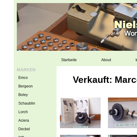
Startseite
About
I
MARKEN
Verkauft: Marc
Emco
Bergeon
Boley
Schaublin
Lorch
Aciera
Deckel