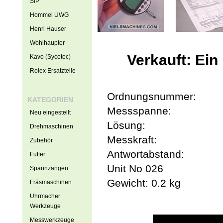
SIP
Hommel UWG
Henri Hauser
Wohlhaupter
Verkauft: Ein
Kavo (Sycotec)
Rolex Ersatzteile
Ordnungsnummer:
KATEGORIEN
Messspanne: 
Neu eingestellt
Lösung: 0.
Drehmaschinen
Messkraft: 0.6 
Zubehör
Antwortabstand: 
Futter
Unit No 026
Spannzangen
Gewicht: 0.2 kg
Fräsmaschinen
Uhrmacher
Werkzeuge
Messwerkzeuge