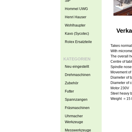
SIP
Hommel UWG
Henri Hauser
Wohlhaupter
Verka
Kavo (Sycotec)
Rolex Ersatzteile
Takes normal
With microme
The overall 
KATEGORIEN
Centre of tab
Neu eingestellt
Spindle nose
Movement of 
Drehmaschinen
Diameter of 
Diameter of 
Zubehör
Motor 230V
Futter
Steel heavy 
Weight = 15 
Spannzangen
Fräsmaschinen
Uhrmacher
Werkzeuge
Messwerkzeuge