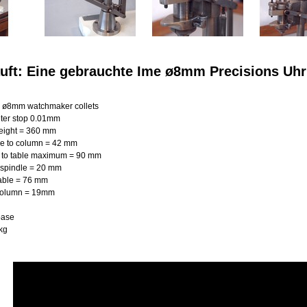
uft: Eine gebrauchte Ime ø8mm Precisions U
 ø8mm watchmaker collets
ter stop 0.01mm
height = 360 mm
le to column = 42 mm
 to table maximum = 90 mm
spindle = 20 mm
table = 76 mm
column = 19mm
base
kg