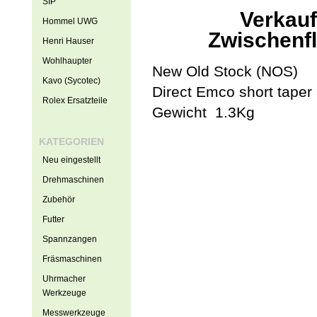
SIP
Verkauf
Hommel UWG
Zwischenf
Henri Hauser
Wohlhaupter
New Old Stock (NOS)
Kavo (Sycotec)
Direct Emco short taper
Rolex Ersatzteile
Gewicht 1.3Kg
KATEGORIEN
Neu eingestellt
Drehmaschinen
Zubehör
Futter
Spannzangen
Fräsmaschinen
Uhrmacher
Werkzeuge
Messwerkzeuge