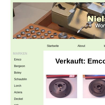
Startseite
About
I
MARKEN
Verkauft: Emco
Emco
Bergeon
Boley
Schaublin
Lorch
Aciera
Deckel