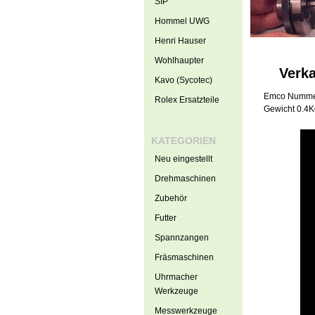
SIP
Hommel UWG
Henri Hauser
Wohlhaupter
Verk
Kavo (Sycotec)
Emco Numme
Rolex Ersatzteile
Gewicht 0.4
KATEGORIEN
Neu eingestellt
Drehmaschinen
Zubehör
Futter
Spannzangen
Fräsmaschinen
Uhrmacher
Werkzeuge
Messwerkzeuge