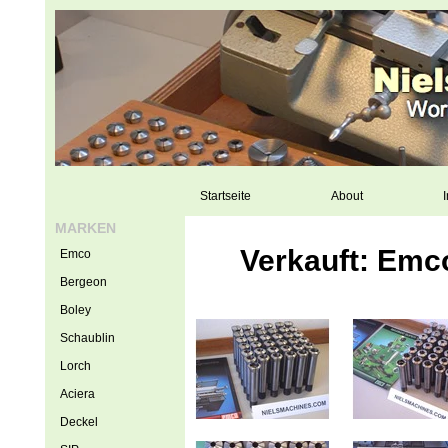
Startseite
About
I
MARKEN
Verkauft: Em
Emco
Bergeon
Boley
Schaublin
Lorch
Aciera
Deckel