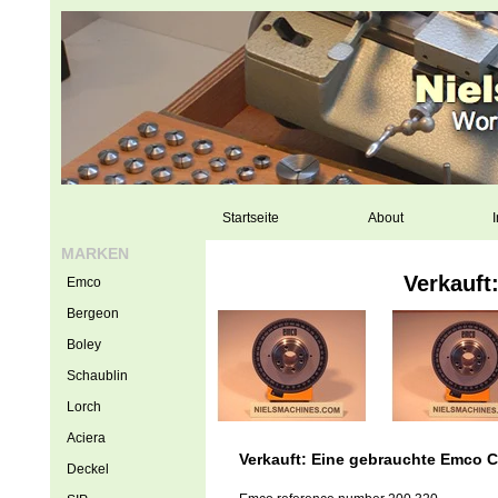
Startseite
About
I
MARKEN
Verkauft
Emco
Bergeon
Boley
Schaublin
Lorch
Aciera
Verkauft: Eine gebrauchte Emco C
Deckel