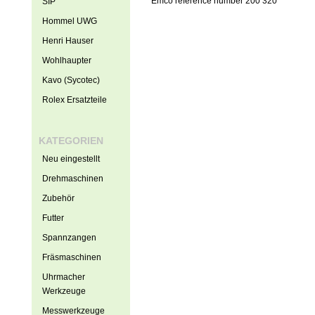
Emco reference number 200 320
SIP
Hommel UWG
Henri Hauser
Wohlhaupter
Kavo (Sycotec)
Rolex Ersatzteile
KATEGORIEN
Neu eingestellt
Drehmaschinen
Zubehör
Futter
Spannzangen
Fräsmaschinen
Uhrmacher
Werkzeuge
Messwerkzeuge