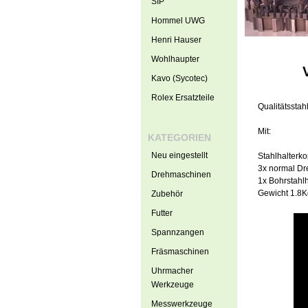
SIP
Hommel UWG
Henri Hauser
Wohlhaupter
Kavo (Sycotec)
Rolex Ersatzteile
Qualitätsstah
Mit:
KATEGORIEN
Neu eingestellt
Stahlhalterk
3x normal Dr
Drehmaschinen
1x Bohrstahlh
Gewicht 1.8K
Zubehör
Futter
Spannzangen
Fräsmaschinen
Uhrmacher
Werkzeuge
Messwerkzeuge