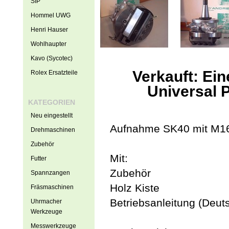
SIP
Hommel UWG
Henri Hauser
Wohlhaupter
Kavo (Sycotec)
Verkauft: Ei
Rolex Ersatzteile
Universal 
KATEGORIEN
Neu eingestellt
Aufnahme SK40 mit M1
Drehmaschinen
Zubehör
Mit:
Futter
Zubehör
Spannzangen
Holz Kiste
Fräsmaschinen
Betriebsanleitung (Deut
Uhrmacher
Werkzeuge
Messwerkzeuge