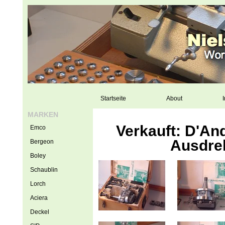
Startseite
About
I
MARKEN
Verkauft: D'An
Emco
Ausdre
Bergeon
Boley
Schaublin
Lorch
Aciera
Deckel