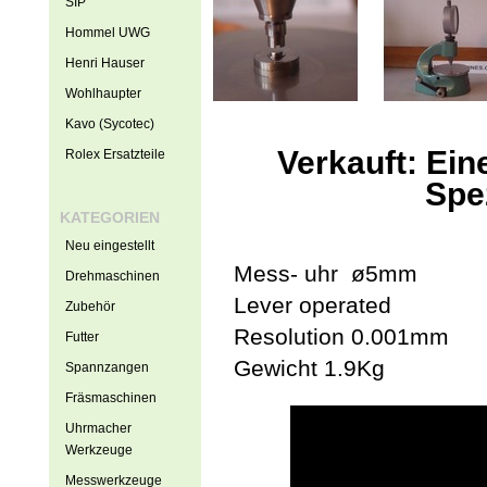
SIP
Hommel UWG
Henri Hauser
Wohlhaupter
Kavo (Sycotec)
Verkauft: Ei
Rolex Ersatzteile
Spe
KATEGORIEN
Neu eingestellt
Mess- uhr ø5mm
Drehmaschinen
Lever operated
Zubehör
Resolution 0.001mm
Futter
Gewicht 1.9Kg
Spannzangen
Fräsmaschinen
Uhrmacher
Werkzeuge
Messwerkzeuge