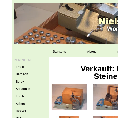
Startseite
About
I
MARKEN
Verkauft:
Emco
Steine
Bergeon
Boley
Schaublin
Lorch
Aciera
Deckel