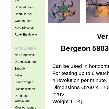
SIP
Hommel UWG
Henri Hauser
Wohlhaupter
Kavo (Sycotec)
Ver
Rolex Ersatzteile
Bergeon 5803
KATEGORIEN
Neu eingestellt
Drehmaschinen
Can be used in horizontal
Zubehör
For testing up to 6 watc
Futter
4 revolution per minute.
Spannzangen
Dimensions Ø260 x 12
Fräsmaschinen
220V
Uhrmacher
Weight 1.1Kg
Werkzeuge
Messwerkzeuge