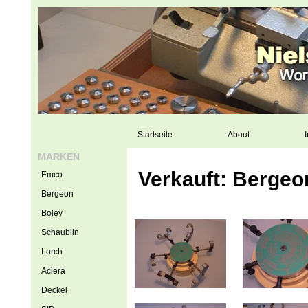
Startseite
About
I
MARKEN
Verkauft: Bergeo
Emco
Bergeon
Boley
Schaublin
Lorch
Aciera
Deckel