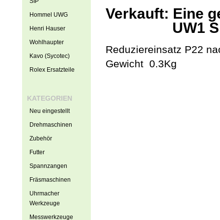
SIP
Verkauft: Eine 
Hommel UWG
UW1 Sp
Henri Hauser
Wohlhaupter
Reduziereinsatz P22 n
Kavo (Sycotec)
Gewicht 0.3Kg
Rolex Ersatzteile
KATEGORIEN
Neu eingestellt
Drehmaschinen
Zubehör
Futter
Spannzangen
Fräsmaschinen
Uhrmacher
Werkzeuge
Messwerkzeuge