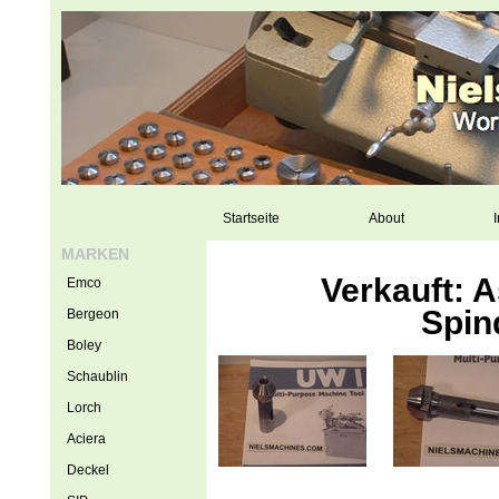
Startseite
About
I
MARKEN
Verkauft: 
Emco
Spin
Bergeon
Boley
Schaublin
Lorch
Aciera
Deckel