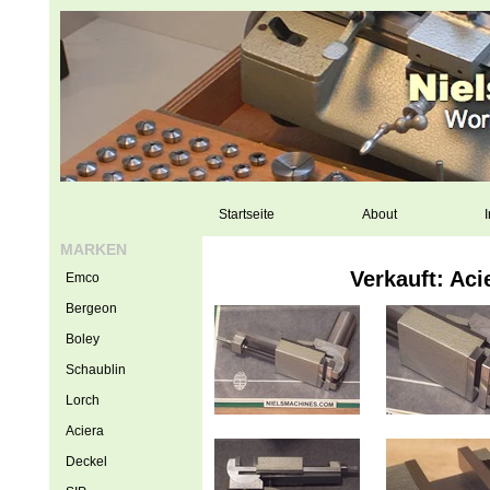
Startseite
About
I
MARKEN
Verkauft: Ac
Emco
Bergeon
Boley
Schaublin
Lorch
Aciera
Deckel