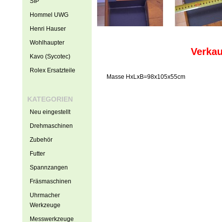
SIP
Hommel UWG
Henri Hauser
Wohlhaupter
Verkau
Kavo (Sycotec)
Rolex Ersatzteile
Masse
HxLxB=98x105x55cm
KATEGORIEN
Neu eingestellt
Drehmaschinen
Zubehör
Futter
Spannzangen
Fräsmaschinen
Uhrmacher
Werkzeuge
Messwerkzeuge