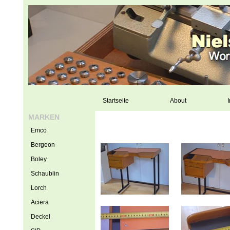
Startseite
About
I
MARKEN
Emco
Bergeon
Boley
Schaublin
Lorch
Aciera
Deckel