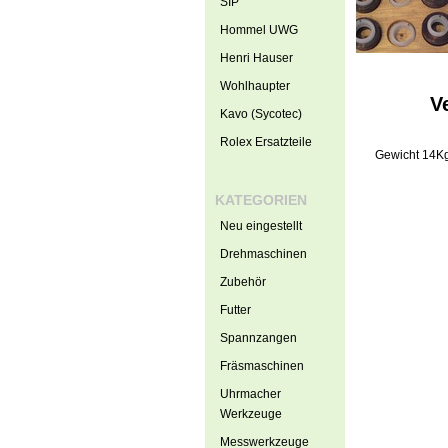
SIP
Hommel UWG
Henri Hauser
Wohlhaupter
V
Kavo (Sycotec)
Rolex Ersatzteile
Gewicht 14K
KATEGORIEN
Neu eingestellt
Drehmaschinen
Zubehör
Futter
Spannzangen
Fräsmaschinen
Uhrmacher
Werkzeuge
Messwerkzeuge