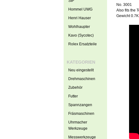
SIP
No. 3001
Hommel UWG
Also fits the
Gewicht 0.7K
Henri Hauser
Wohlhaupter
Kavo (Sycotec)
Rolex Ersatzteile
KATEGORIEN
Neu eingestellt
Drehmaschinen
Zubehör
Futter
Spannzangen
Fräsmaschinen
Uhrmacher
Werkzeuge
Messwerkzeuge