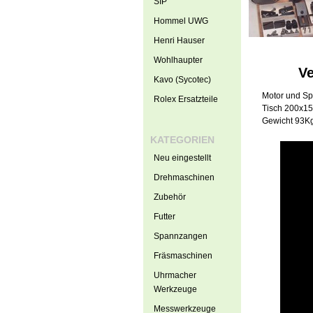
SIP
Hommel UWG
Henri Hauser
Wohlhaupter
Ve
Kavo (Sycotec)
Motor und S
Rolex Ersatzteile
Tisch 200x1
Gewicht 93Kg
KATEGORIEN
Neu eingestellt
Drehmaschinen
Zubehör
Futter
Spannzangen
Fräsmaschinen
Uhrmacher
Werkzeuge
Messwerkzeuge