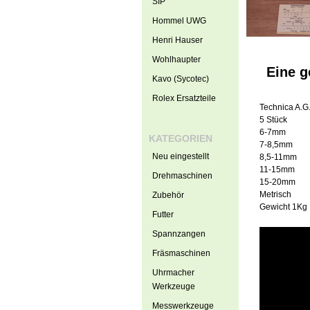
SIP
Hommel UWG
Henri Hauser
Wohlhaupter
Eine g
Kavo (Sycotec)
Rolex Ersatzteile
Technica A.
5 Stück
6-7mm
KATEGORIEN
7-8,5mm
Neu eingestellt
8,5-11mm
11-15mm
Drehmaschinen
15-20mm
Metrisch
Zubehör
Gewicht 1Kg
Futter
Spannzangen
Fräsmaschinen
Uhrmacher
Werkzeuge
Messwerkzeuge