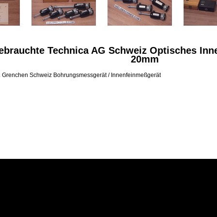
ebrauchte Technica AG Schweiz Optisches Inne
20mm
G. Grenchen Schweiz Bohrungsmessge
rät / Innenfeinmeßge
rät