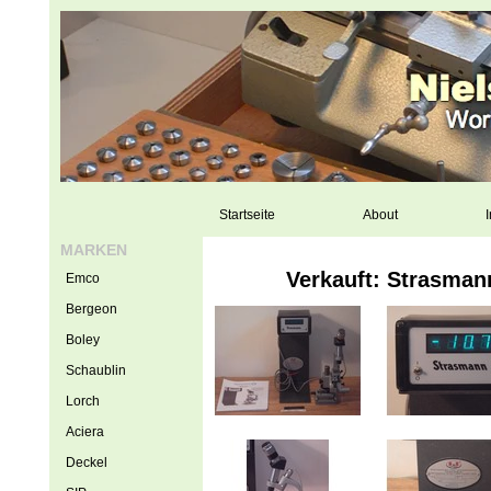
Startseite
About
I
MARKEN
Verkauft: Strasman
Emco
Bergeon
Boley
Schaublin
Lorch
Aciera
Deckel