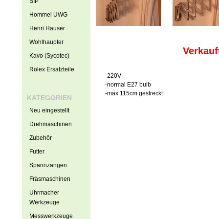
SIP
Hommel UWG
Henri Hauser
Wohlhaupter
Verkauf
Kavo (Sycotec)
Rolex Ersatzteile
-220V
-normal E27 bulb
-max 115cm gestreckt
KATEGORIEN
Neu eingestellt
Drehmaschinen
Zubehör
Futter
Spannzangen
Fräsmaschinen
Uhrmacher
Werkzeuge
Messwerkzeuge