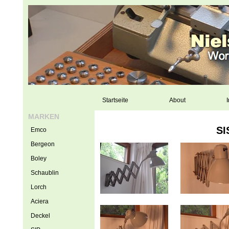
Startseite
About
I
MARKEN
SI
Emco
Bergeon
Boley
Schaublin
Lorch
Aciera
Deckel