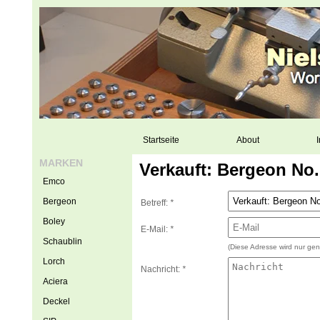
Startseite
About
I
MARKEN
Verkauft: Bergeon No.
Emco
Bergeon
Betreff:
*
Boley
E-Mail:
*
Schaublin
(Diese Adresse wird nur gen
Lorch
Nachricht:
*
Aciera
Deckel