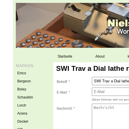
Startseite
About
I
MARKEN
SWI Trav a Dial lathe 
Emco
Bergeon
Betreff:
*
Boley
E-Mail:
*
Schaublin
(Diese Adresse wird nur gen
Lorch
Nachricht:
*
Aciera
Deckel