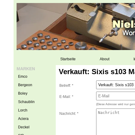
Startseite
About
I
MARKEN
Verkauft: Sixis s103
Emco
Bergeon
Betreff:
*
Boley
E-Mail:
*
Schaublin
(Diese Adresse wird nur gen
Lorch
Nachricht:
*
Aciera
Deckel