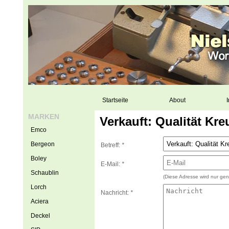
Startseite
About
I
MARKEN
Verkauft: Qualität Kr
Emco
Bergeon
Betreff:
*
Boley
E-Mail:
*
Schaublin
(Diese Adresse wird nur gen
Lorch
Nachricht:
*
Aciera
Deckel