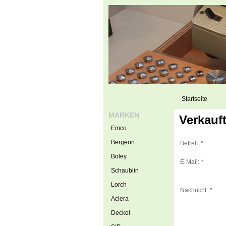
Startseite
MARKEN
Verkauf
Emco
Bergeon
Betreff:
*
Boley
E-Mail:
*
Schaublin
Lorch
Nachricht:
*
Aciera
Deckel