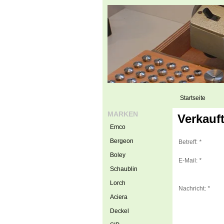
Startseite
MARKEN
Verkauft
Emco
Bergeon
Betreff:
*
Boley
E-Mail:
*
Schaublin
Lorch
Nachricht:
*
Aciera
Deckel