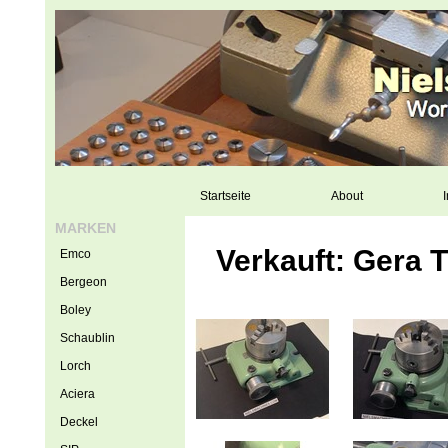
Startseite
About
I
MARKEN
Verkauft: Gera 
Emco
Bergeon
Boley
Schaublin
Lorch
Aciera
Deckel