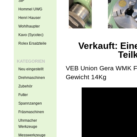
SIP
Hommel UWG
Henri Hauser
Wohlhaupter
Kavo (Sycotec)
Verkauft: Ei
Rolex Ersatzteile
Teil
KATEGORIEN
VEB Union Gera WMK Fr
Neu eingestellt
Gewicht 14Kg
Drehmaschinen
Zubehör
Futter
Spannzangen
Fräsmaschinen
Uhrmacher
Werkzeuge
Messwerkzeuge