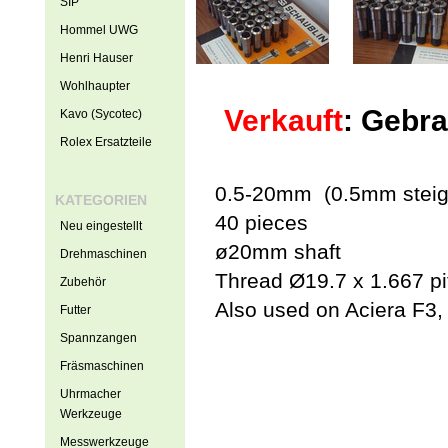
SIP
Hommel UWG
Henri Hauser
Wohlhaupter
Verkauft
: Gebr
Kavo (Sycotec)
Rolex Ersatzteile
0.5-20mm (0.5mm stei
KATEGORIEN
40 pieces
Neu eingestellt
ø20mm shaft
Drehmaschinen
Thread Ø19.7 x 1.667 pi
Zubehör
Also used on Aciera F3
Futter
Spannzangen
Fräsmaschinen
Uhrmacher
Werkzeuge
Messwerkzeuge