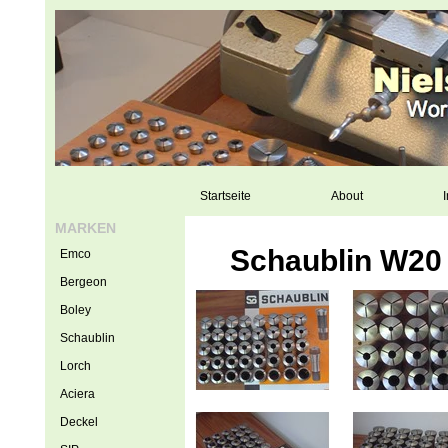
Startseite
About
I
MARKEN
Schaublin W20
Emco
Bergeon
Boley
Schaublin
Lorch
Aciera
Deckel