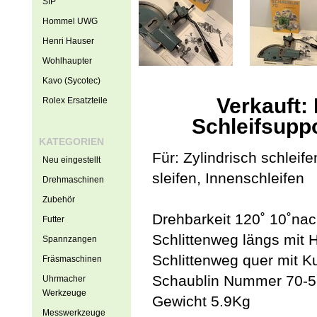
SIP
Hommel UWG
Henri Hauser
Wohlhaupter
Kavo (Sycotec)
Verkauft:
Rolex Ersatzteile
Schleifsuppo
KATEGORIEN
Für: Zylindrisch schleif
Neu eingestellt
sleifen, Innenschleifen
Drehmaschinen
Zubehör
Drehbarkeit 120˚ 10˚nac
Futter
Schlittenweg längs mit
Spannzangen
Schlittenweg quer mit 
Fräsmaschinen
Schaublin Nummer 70-5
Uhrmacher
Werkzeuge
Gewicht 5.9Kg
Messwerkzeuge