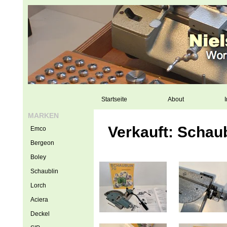
Startseite
About
I
MARKEN
Verkauft: Schaub
Emco
Bergeon
Boley
Schaublin
Lorch
Aciera
Deckel