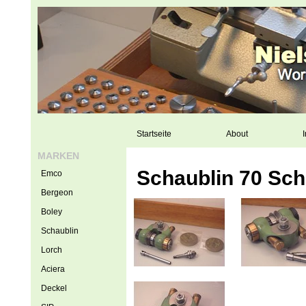
Startseite
About
I
MARKEN
Schaublin 70 Sch
Emco
Bergeon
Boley
Schaublin
Lorch
Aciera
Deckel