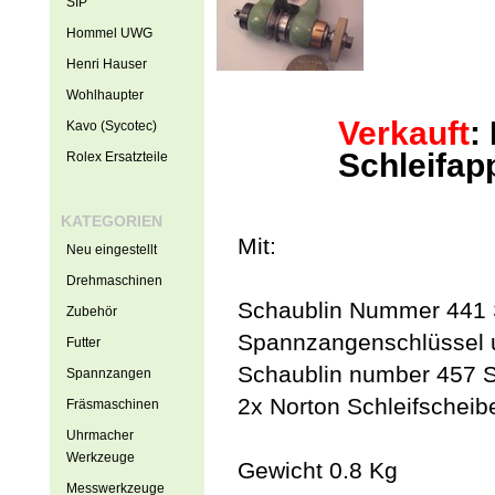
SIP
Hommel UWG
Henri Hauser
Wohlhaupter
Verkauft
:
Kavo (Sycotec)
Schleifap
Rolex Ersatzteile
KATEGORIEN
Mit:
Neu eingestellt
Drehmaschinen
Schaublin Nummer 441 S
Zubehör
Spannzangenschlüssel un
Futter
Schaublin number 457 
Spannzangen
2x Norton Schleifsche
Fräsmaschinen
Uhrmacher
Werkzeuge
Gewicht 0.8 Kg
Messwerkzeuge