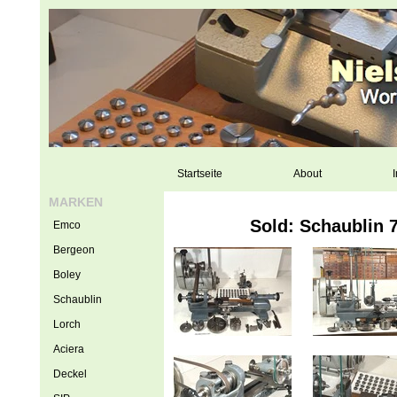
Startseite
About
I
MARKEN
Sold: Schaublin 
Emco
Bergeon
Boley
Schaublin
Lorch
Aciera
Deckel