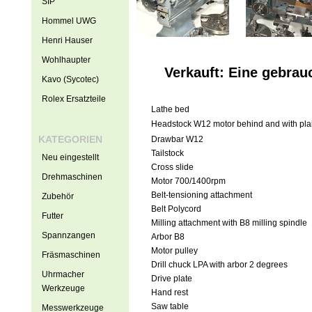
SIP
Hommel UWG
Henri Hauser
Wohlhaupter
Verkauft: Eine gebra
Kavo (Sycotec)
Rolex Ersatzteile
Lathe bed
Headstock W12 motor behind and with pla
KATEGORIEN
Drawbar W12
Tailstock
Neu eingestellt
Cross slide
Drehmaschinen
Motor 700/1400rpm
Belt-tensioning attachment
Zubehör
Belt Polycord
Futter
Milling attachment with B8 milling spindle
Spannzangen
Arbor B8
Motor pulley
Fräsmaschinen
Drill chuck LPA with arbor 2 degrees
Uhrmacher
Drive plate
Werkzeuge
Hand rest
Saw table
Messwerkzeuge