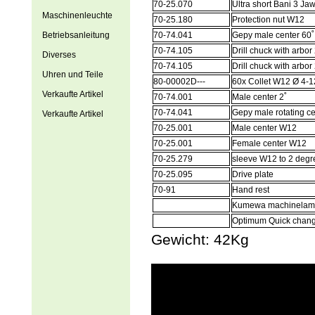
70-25.070
Ultra short Bani 3 J
Maschinenleuchte
70-25.180
Protection nut W12
Betriebsanleitung
70-74.041
Gepy male center 60˚
70-74.105
Drill chuck with arbo
Diverses
70-74.105
Drill chuck with arbo
Uhren und Teile
80-00002D---
60x Collet W12 Ø 4-1
Verkaufte Artikel
70-74.001
Male center 2˚
70-74.041
Gepy male rotating ce
Verkaufte Artikel
70-25.001
Male center W12
70-25.001
Female center W12
70-25.279
sleeve W12 to 2 degr
70-25.095
Drive plate
70-91
Hand rest
Kumewa machinelamp
Optimum Quick change 
Gewicht: 42Kg