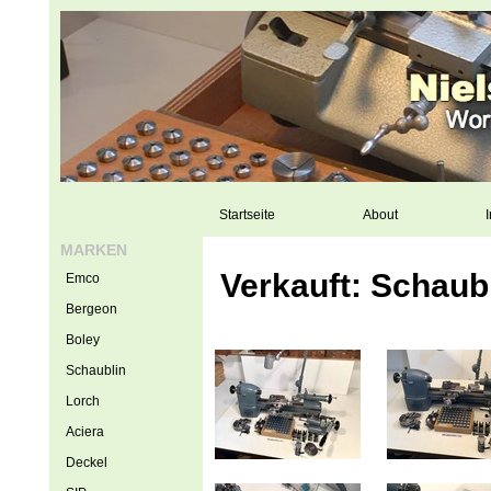
Startseite
About
I
MARKEN
Verkauft: Schaub
Emco
Bergeon
Boley
Schaublin
Lorch
Aciera
Deckel