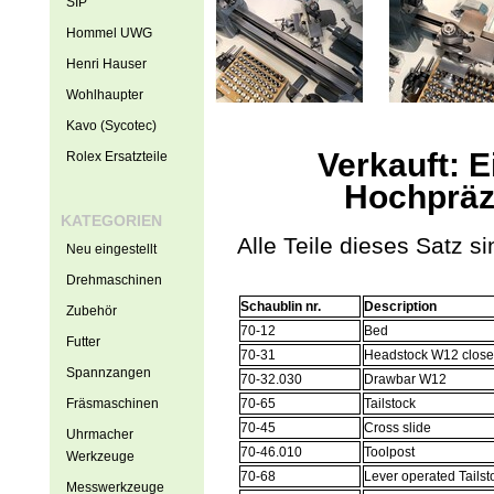
SIP
Hommel UWG
Henri Hauser
Wohlhaupter
Kavo (Sycotec)
Verkauft: 
Rolex Ersatzteile
Hochpräz
KATEGORIEN
Alle Teile dieses Satz s
Neu eingestellt
Drehmaschinen
Schaublin nr.
Description
Zubehör
70-12
Bed
Futter
70-31
Headstock W12 close
Spannzangen
70-32.030
Drawbar W12
Fräsmaschinen
70-65
Tailstock
70-45
Cross slide
Uhrmacher
70-46.010
Toolpost
Werkzeuge
70-68
Lever operated Tails
Messwerkzeuge