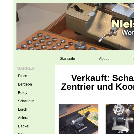
Startseite
About
I
MARKEN
Verkauft: Sch
Emco
Zentrier und Koo
Bergeon
Boley
Schaublin
Lorch
Aciera
Deckel