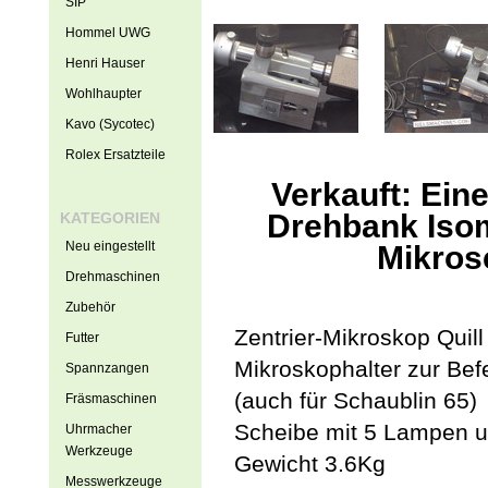
SIP
Hommel UWG
Henri Hauser
Wohlhaupter
Kavo (Sycotec)
Rolex Ersatzteile
Verkauft: Ein
Drehbank Isom
KATEGORIEN
Neu eingestellt
Mikros
Drehmaschinen
Zubehör
Zentrier-Mikroskop Qui
Futter
Mikroskophalter zur Befe
Spannzangen
(auch für Schaublin 65)
Fräsmaschinen
Scheibe mit 5 Lampen 
Uhrmacher
Werkzeuge
Gewicht 3.6Kg
Messwerkzeuge