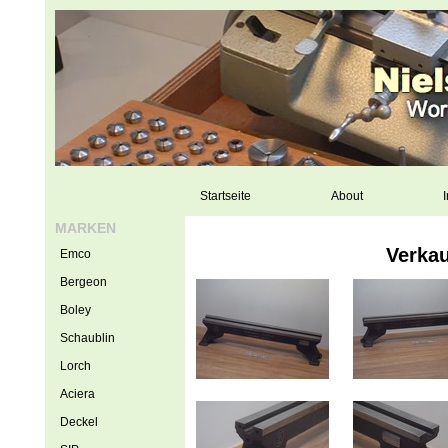
Startseite
About
I
MARKEN
Verkau
Emco
Bergeon
Boley
Schaublin
Lorch
Aciera
Deckel