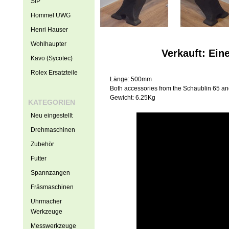
SIP
Hommel UWG
Henri Hauser
Wohlhaupter
Verkauft: Ei
Kavo (Sycotec)
Rolex Ersatzteile
Länge: 500mm
Both accessories from the Schaublin 65 and 
Gewicht: 6.25Kg
KATEGORIEN
Neu eingestellt
Drehmaschinen
Zubehör
Futter
Spannzangen
Fräsmaschinen
Uhrmacher
Werkzeuge
Messwerkzeuge