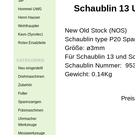
SIP
Schaublin 13 
Hommel UWG
Henri Hauser
Wohlhaupter
New Old Stock (NOS)
Kavo (Sycotec)
Schaublin type P20 Sp
Rolex Ersatzteile
Größe: ø3mm
Für Schaublin 13 und Sc
KATEGORIEN
Schaublin Nummer: 95
Neu eingestellt
Gewicht: 0.14Kg
Drehmaschinen
Zubehör
Futter
Preis
Spannzangen
Fräsmaschinen
Uhrmacher
Werkzeuge
Messwerkzeuge